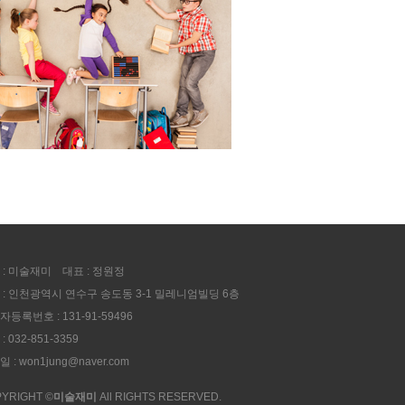
 : 미술재미
대표 : 정원정
 : 인천광역시 연수구 송도동 3-1 밀레니엄빌딩 6층
등록번호 : 131-91-59496
: 032-851-3359
 : won1jung@naver.com
YRIGHT ©
미술재미
All RIGHTS RESERVED.