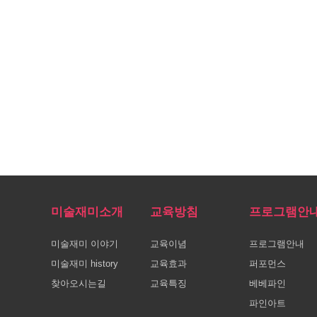
미술재미소개
교육방침
프로그램안
미술재미 이야기
교육이념
프로그램안내
미술재미 history
교육효과
퍼포먼스
찾아오시는길
교육특징
베베파인
파인아트