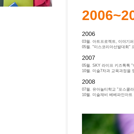
2006~2
2006
03월. 아트프로젝트, 이야기
05월. "미스코리아선발대회"
2007
05월. SKY 라이프 키즈톡톡
10월. 미술7차과 교육과정
2008
07월. 유아놀티학교 "포스쿨라
10월. 미술재비 베베파인아트