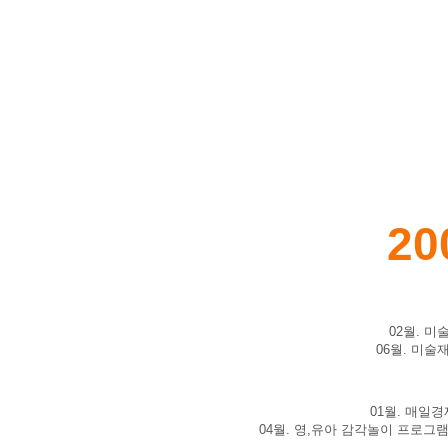
20
02월. 
06월. 미술
01월. 매일
04월. 영,유아 감각놀이 프로그램