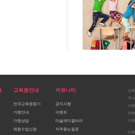
내
교육원안내
커뮤니티
상호
주소
전국교육원찾기
공지사항
사업자
가맹안내
이벤트
전화 
가맹상담
미술재미갤러리
이메일
체험수업신청
자주묻는질문
COP