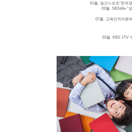
01월. 일간스포츠"한국
03월. SBSili
07월. 교육인적자원
02월. KBS 1