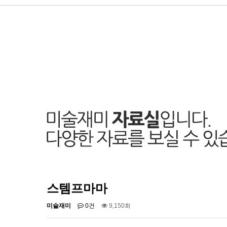
스템프마마
미술재미
0건
9,150회