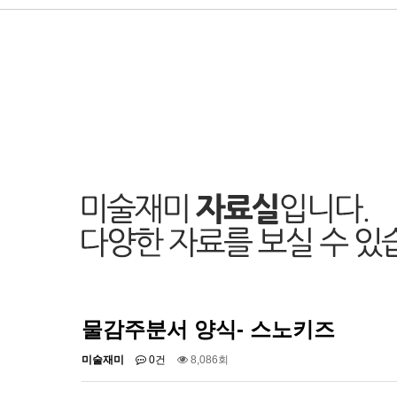
물감주분서 양식- 스노키즈
미술재미
0건
8,086회