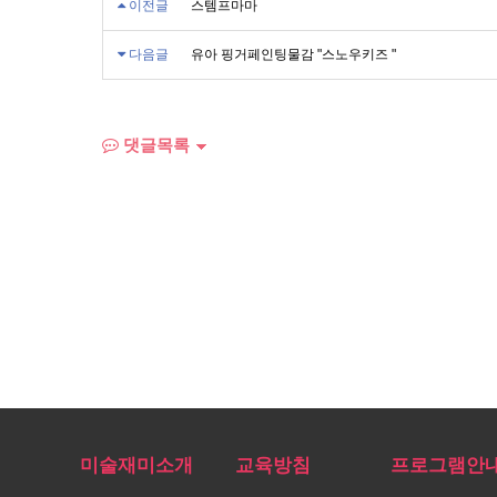
이전글
스템프마마
다음글
유아 핑거페인팅물감 "스노우키즈 "
댓글목록
미술재미소개
교육방침
프로그램안