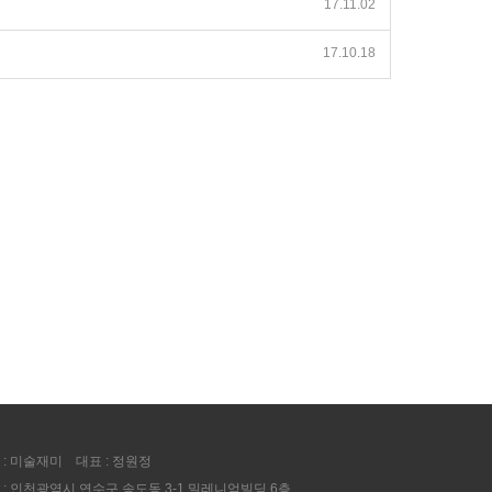
17.11.02
17.10.18
 : 미술재미
대표 : 정원정
 : 인천광역시 연수구 송도동 3-1 밀레니엄빌딩 6층