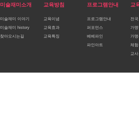
미술재미소개
교육방침
프로그램안내
교
미술재미 이야기
교육이념
프로그램안내
전국
미술재미 history
교육효과
퍼포먼스
가맹
찾아오시는길
교육특징
베베파인
가맹
파인아트
체험
교사